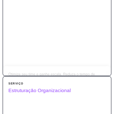
Otimize seu time e ganhe escala. Reduza o tempo de
execução em até 40% e produza mais.
SERVIÇO
Estruturação Organizacional
Aplicamos ferramentas e métodos para otimizar o tempo, a
execução e o desempenho.