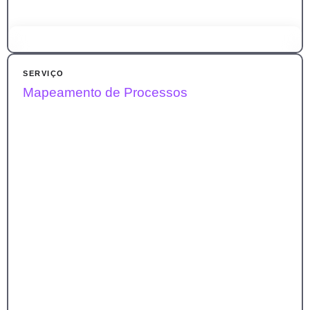
Cresça com dados certeiros. Descubra o que o seu público
espera e tome decisões com base em insights estratégicos.
SERVIÇO
Mapeamento de Processos
Mapeamos tendências, concorrência e comportamento do
consumidor para gerar vantagem competitiva real.
SABER MAIS