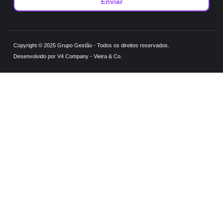
Enviar
Copyright © 2025 Grupo Gestão - Todos os direitos reservados.
Desenvolvido por V4 Company - Vieira & Co.
Homepage
Sobre
Serviços
Segmentos
Blog
Nós