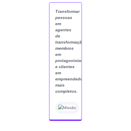
Transformar
Encantar
Evol
pessoas
pessoas,
Libe
em
garantir
Time
agentes
resultado
Post
de
e liderar o
Prot
transformação:
movimento.
e
membros
Resu
em
Visão
protagonistas
e clientes
em
empreendedores
mais
completos.
Missão