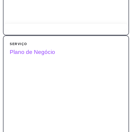
Transforme sua operação. Aumente a produtividade em até
30% e reduza custos em até 20%.
SERVIÇO
Plano de Negócio
Identificamos gargalos, desenhamos fluxos e aplicamos
melhorias que otimizam tempo, esforço e resultados.
SABER MAIS