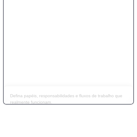
SABER MAIS
Defina papéis, responsabilidades e fluxos de trabalho que
realmente funcionam.
Desenhamos cargos, fluxos e responsabilidades para