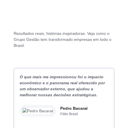
melhorar a comunicação e os resultados.
SABER MAIS
Resultados reais, histórias inspiradoras. Veja como o
Grupo Gestão tem transformado empresas em todo o
Brasil.
O que mais me impressionou foi o impacto
Por
econômico e o panorama real oferecido por
que
um observador externo, que ajudou a
efi
melhorar nossas decisões estratégicas.
cla
Agr
Pedro Bacarat
Pátio Brasil