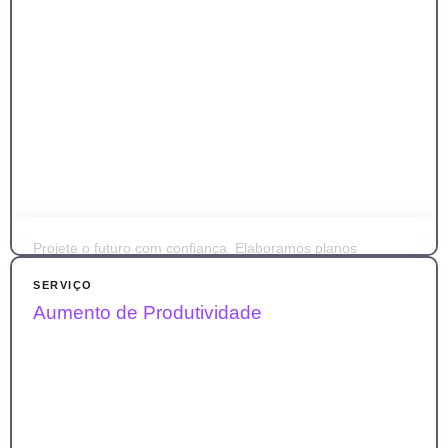
Projete o futuro com confiança. Elaboramos planos
estratégicos completos com foco em expansão.
SERVIÇO
Aumento de Produtividade
Definimos metas, caminhos e ações para levar sua
empresa ao próximo nível com consistência.
SABER MAIS