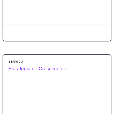
Dê direção ao seu empreendimento com clareza e estrutura
para crescer com segurança.
SERVIÇO
Nossa análise aumenta em até 35% a chance de
Estratégia de Crescimento
crescimento no primeiro ano — aproveite essa vantagem.
SABER MAIS