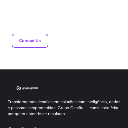
Lorem ipsum dolor sit amet, consectetur adipiscing elit. Ut
elit tellus, luctus nec ullamcorper mattis, pulvinar dapibus
leo.
Contact Us
Transformamos desafios em soluções com inteligência, dados
e pessoas comprometidas. Grupo Gestão — consultoria feita
por quem entende de resultado.